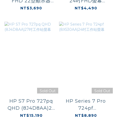
FHD 22型顯示器
24吋FHD螢幕
(9U5B0UT)
(9U5J5UT)
NT$3,690
NT$4,490
Sold Out
Sold Out
HP S7 Pro 727pq
HP Series 7 Pro
QHD (8J4D8AA)27
724pf
吋工作站螢幕
(8X530AA)24吋工作
NT$15,190
NT$8,890