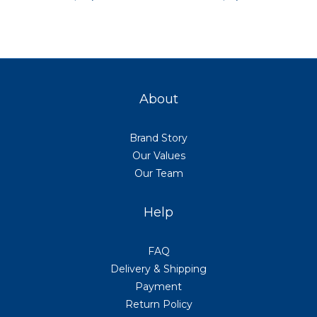
站螢幕
About
Brand Story
Our Values
Our Team
Help
FAQ
Delivery & Shipping
Payment
Return Policy