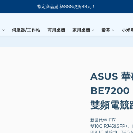
指定商品滿 $5888現折88元！
新會員下單 送 7-11 美式咖啡
新會員下單 送 7-11 美式咖啡
電
伺服器/工作站
商用桌機
家用桌機
螢幕
小米
ASUS 華
BE7200 
雙頻電競
新世代WIFI7
雙10G RJ45&SFP+、
四組1G 連接埠、34G 