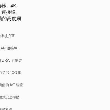
路由器、4K-
G 連接埠、
免費的高度網
輸速率提升至
LAN 連接埠，
E /5G 行動裝
7 和 10G 網
簡便的 IoT 裝置
o、一鍵式安全掃描、
無縫連線。