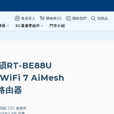
會員登入
購物車(0)
聯絡我們
找商品
專區
3C週邊零組件
門市介紹
碩RT-BE88U
WiFi 7 AiMesh
路由器
四組 2.5G 連接埠
WAN/LAN 容量