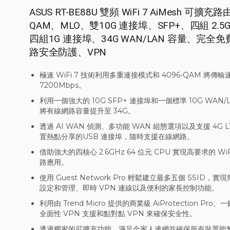
ASUS RT-BE88U 雙頻 WiFi 7 AiMesh 可擴充
QAM、MLO、雙10G 連接埠、SFP+、四組 2.5
四組1G 連接埠、34G WAN/LAN 容量、完全
路安全防護、VPN
極速 WiFi 7 技術利用多重連接模式和 4096-QAM 將傳
7200Mbps。
利用一個強大的 10G SFP+ 連接埠和一個標準 10G WAN/
將有線網路容量提升至 34G。
透過 AI WAN 偵測、多功能 WAN 組態選項以及支援 4G LT
置熱點分享的USB 連接埠，隨時支援在線網路。
借助強大的四核心 2.6GHz 64 位元 CPU 實現高要求的 WiFi 
路應用。
使用 Guest Network Pro 輕鬆建立最多五個 SSID，實現
設定和管理、即時 VPN 連線以及便利的家長控制功能。
利用由 Trend Micro 提供的商業級 AiProtection Pr
全面性 VPN 支援和點對點 VPN 來確保安全性。
透過獨家的可擴充功能，滿足全家人連網並確保所有裝置能