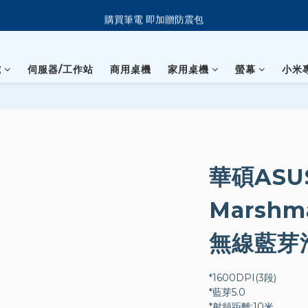
新會員下單 送 7-11 美式咖啡
購買筆電 即加贈防震包
指定商品滿 $5888現折88元！
電
伺服器/工作站
商用桌機
家用桌機
螢幕
小米
新會員下單 送 7-11 美式咖啡
華碩ASU
Marshm
無線藍芽
*1600DPI(3段)
*藍芽5.0
*射頻距離:10米