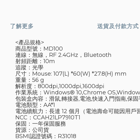
了解更多
送貨及付款方式
<產品規格>
商品型號：MD100
連線：無線，RF 2.4GHz，Bluetooth
射頻距離：10m
追蹤：光學
尺寸：Mouse: 107(L) *60(W) *27.8(H) mm
重量：56 g
解析度：
800dpi,
1000dpi,
1600dpi
作業系統：
Windows® 10,
Chrome OS,
Windows
包裝盒內容：
滑鼠,
轉接器,
電池,
快速入門指南,
保固
電池類型：AA*1
電池續航力：長達 12 個月（電池壽命可能因用
NCC：CCAH21LP7910T1
保固：一年保固服務
貨源：公司貨
BSMI認證號碼：R31018