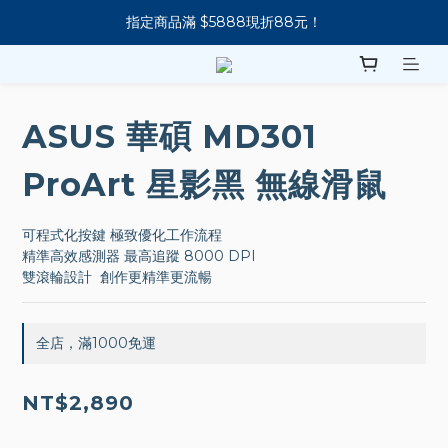
指定商品滿 $5888現折88元！
新會員下單 送 7-11 美式咖啡
新會員下單 送 7-11 美式咖啡
ASUS 華碩 MD301
ProArt 星影黑 無線滑鼠
可程式化按鍵 極致優化工作流程
精準高效感測器 最高追蹤 8000 DPI
雙滾輪設計  創作更精準更流暢
全店，滿1000免運
NT$2,890