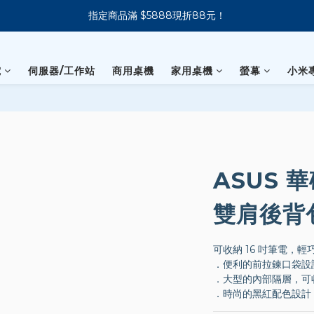
指定商品滿 $5888現折88元！
新會員下單 送 7-11 美式咖啡
新會員下單 送 7-11 美式咖啡
電
伺服器/工作站
商用桌機
家用桌機
螢幕
小米
ASUS 華
雙肩後背
可收納 16 吋筆電，
．便利的前拉鍊口袋設
．大型的內部隔層，可收
．時尚的黑紅配色設計