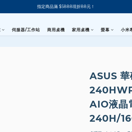
指定商品滿 $5888現折88元！
新會員下單 送 7-11 美式咖啡
新會員下單 送 7-11 美式咖啡
電
伺服器/工作站
商用桌機
家用桌機
螢幕
小米
ASUS 華
240HW
AIO液晶電
240H/16