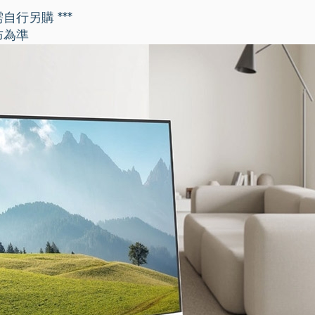
需自行另購 ***
布為準