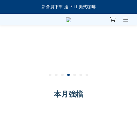
新會員下單 送 7-11 美式咖啡
新會員下單 送 7-11 美式咖啡
購買筆電 即加贈防震包
指定商品滿 $5888現折88元！
新會員下單 送 7-11 美式咖啡
本月強檔