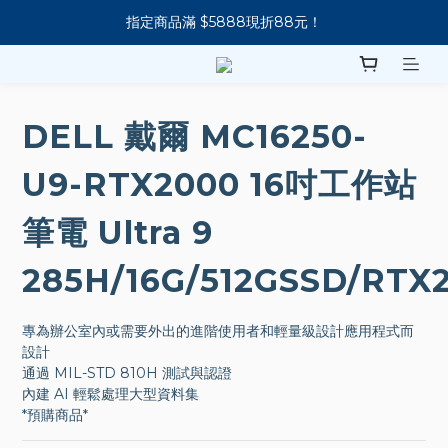
指定商品滿 $5888現折88元！
新會員下單 送 7-11 美式咖啡
新會員下單 送 7-11 美式咖啡
DELL 戴爾 MC16250-
U9-RTX2000 16吋工作站
筆電 Ultra 9
285H/16G/512GSSD/RTX
專為辦公室內或需要外出的進階使用者和輕量級設計應用程式而
設計
通過 MIL-STD 810H 測試與認證
內建 AI 輕鬆處理大型資料集
*預購商品*