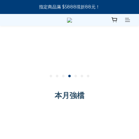
指定商品滿 $5888現折88元！
新會員下單 送 7-11 美式咖啡
新會員下單 送 7-11 美式咖啡
本月強檔