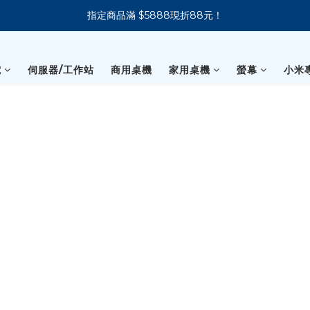
指定商品滿 $5888現折88元！
新會員下單 送 7-11 美式咖啡
新會員下單 送 7-11 美式咖啡
電
伺服器/工作站
商用桌機
家用桌機
螢幕
小米