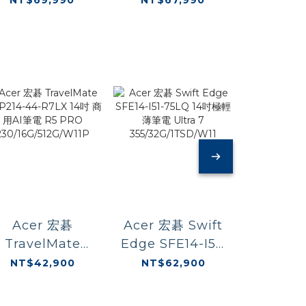
7/32G/1TBSD/W11/
356H/16G/1TBSSD/RTX5060
322/16G
P
83TC003VTW
(83SL001NTW)
宇
Acer 宏碁
Acer 宏碁 Swift
Acer 宏
TravelMate
Edge SFE14-I51-
Lite SF
TMP214-44-
75LQ 14吋極輕薄
54S8 
NT$42,900
NT$62,900
NT$2
7LX 14吋 商用AI
筆電 Ultra 7
電 U
筆電 R5 PRO
355/32G/1TSD/W11
5/16G/5