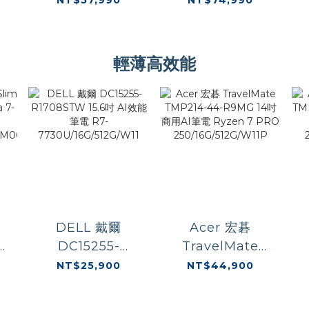
AI商用筆電 U5-
AI商用筆電 U7-
U
W11/83QM003QTW
335/16G/512GSD/W11P
365/32G/512GSD/W11
輕薄高效能
DELL 戴爾
Acer 宏碁
4
DC15255-
TravelMate
R1708STW 15.6
TMP214-44-
NT$25,900
NT$44,900
吋 AI效能筆電
R9MG 14吋 商用
R
W11/83QM003QTW
R7-
AI筆電 Ryzen 7