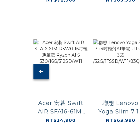
電 U7-
Ultra 7-355
356H/16G/512GSD/RTX5070
/32G/1TSSD/
Acer 宏碁 Swift
聯想 Lenovo
AIR SFA16-61M-
Yoga Slim 7 1
R3W0 16吋輕薄
吋輕薄AI筆電
NT$34,900
NT$63,990
筆電 Ryzen AI 5
Ultra 7-355
330/16G/512SD/W11
/32G/1TSSD/