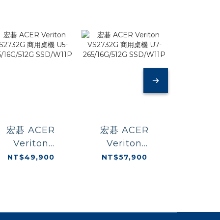
30/16G/512G/W11P
宏碁 ACER
宏碁 ACER
MSI 微
Veriton
Veriton
DP180
VS2732G 商用桌
VS2732G 商用桌
1429T
NT$49,900
NT$57,900
NT$1
機 U5-
機 U7-
機 Pe
225/16G/512G
265/16G/512G
G7400/8
SSD/W11P
SSD/W11P