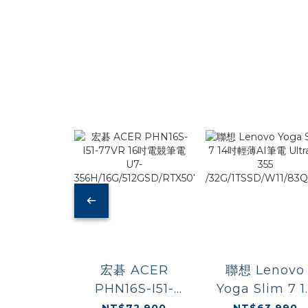
宏碁 ACER
聯想 Lenovo
PHN16S-I51-
Yoga Slim 7 1
77VR 16吋電競筆
吋輕薄AI筆電
NT$72,900
NT$63,990