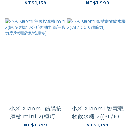
壓偵測/帶照明燈/電動
道/10mm深層振幅/三
NT$1,139
NT$1,999
打氣筒/腳踏車/電動
段力度/智慧記憶按摩
車)
槍)
小米 Xiaomi 筋膜按
小米 Xiaomi 智慧寵
摩槍 mini 2(輕巧便
物飲水機 2((3L/100
攜/12公斤強勁力道/三
天續航力)
NT$1,399
NT$1,159
段力度/智慧記憶/按摩