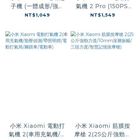
子機 (一體成形/強磁
氣機 2 Pro (150PSI
馬達/5N.m扭矩/12枚
高氣壓/汽車充氣泵/胎
NT$1,049
NT$1,549
S2鋼起子
壓偵測/電動打氣筒/電
頭/2000mAh大容量
動機車)
電池)
小米 Xiaomi 電動打
小米 Xiaomi 筋膜按
氣機 2(車用充氣機/胎
摩槍 2(25公斤強勁力