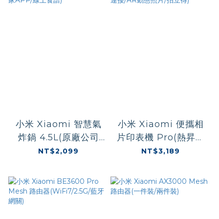
小米 Xiaomi 智慧氣
小米 Xiaomi 便攜相
炸鍋 4.5L(原廠公司
片印表機 Pro(熱昇華
貨/含一年保固/米家
列印/口袋尺寸/藍牙連
NT$2,099
NT$3,189
APP/線上食譜)
接/AR動態照片/拍立
得)