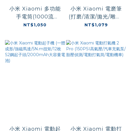
小米 Xiaomi 多功能
小米 Xiaomi 電磨筆
手電筒(1000流
(打磨/清潔/拋光/雕刻/
明/90h超長續航/磁吸
迷你雕刻筆/除鏽/研
NT$1,050
NT$1,079
固定/安全帶切割器/彈
磨/切割/磨甲機)
射式破窗器)
小米 Xiaomi 電動起
小米 Xiaomi 電動打