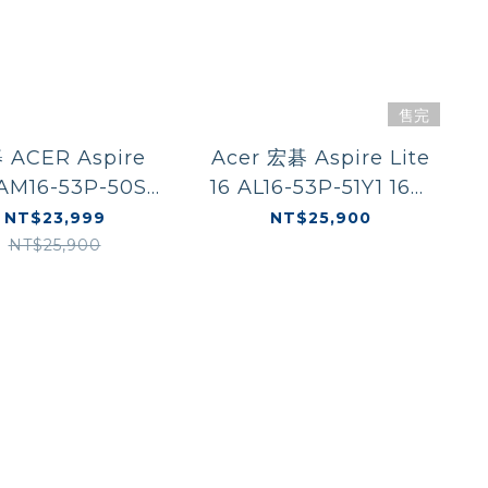
售完
CER Aspire
Acer 宏碁 Aspire Lite
 AM16-53P-50SB
16 AL16-53P-51Y1 16吋
吋AI筆電 Ultra
AI筆電 Ultra
NT$23,999
NT$25,900
G/512SSD/W11/金
5/16G/1TBSSD/W11/
NT$25,900
銀