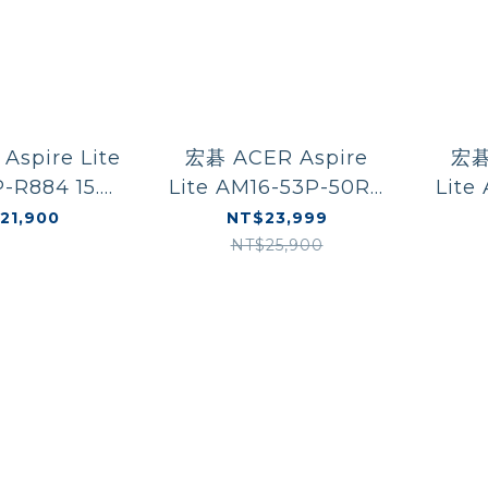
Aspire Lite
宏碁 ACER Aspire
宏碁 A
-R884 15.6
Lite AM16-53P-50R0
Lite
筆電 R7-
16吋AI筆電 Ultra
16
21,900
NT$23,999
G/512GSD/
5/16G/512SSD/W11/銀
5/16
NT$25,900
W11