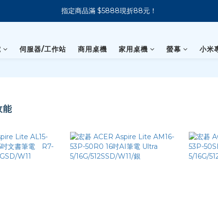
指定商品滿 $5888現折88元！
新會員下單 送 7-11 美式咖啡
新會員下單 送 7-11 美式咖啡
電
伺服器/工作站
商用桌機
家用桌機
螢幕
小米
效能