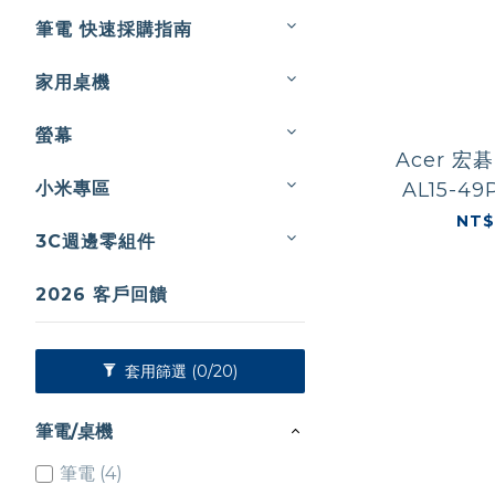
筆電 快速採購指南
家用桌機
螢幕
Acer 宏碁 
小米專區
AL15-49P
吋文書
NT$
3C週邊零組件
7730U/8
2026 客戶回饋
套用篩選
(0/20)
筆電/桌機
筆電 (4)